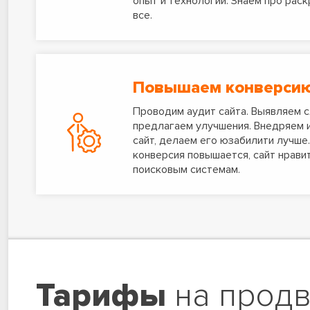
опыт и технологии. Знаем про раск
все.
Повышаем конверси
Проводим аудит сайта. Выявляем с
предлагаем улучшения. Внедряем 
сайт, делаем его юзабилити лучше.
конверсия повышается, сайт нрави
поисковым системам.
Тарифы
на прод