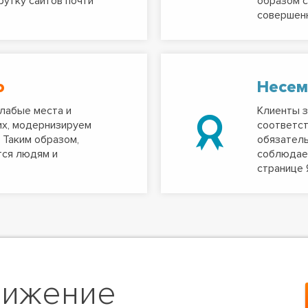
рутку сайтов почти
образом с
совершенн
ю
Несем
лабые места и
Клиенты з
их, модернизируем
соответст
 Таким образом,
обязатель
тся людям и
соблюдаем
странице 
вижение