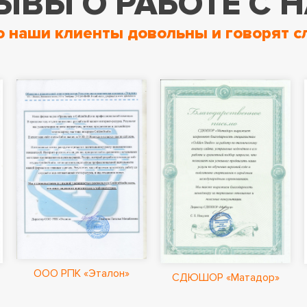
ЫВЫ О РАБОТЕ С 
о наши клиенты довольны и говорят с
ООО РПК «Эталон»
СДЮШОР «Матадор»