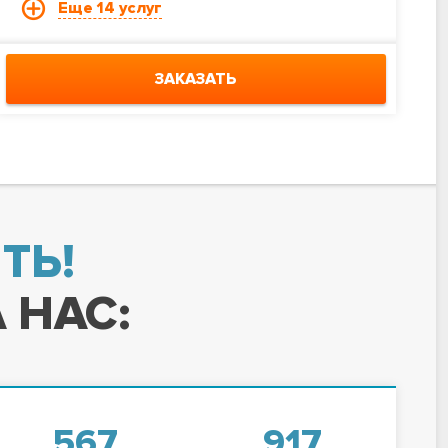
Еще 14 услуг
ЗАКАЗАТЬ
ТЬ!
 НАС:
567
917