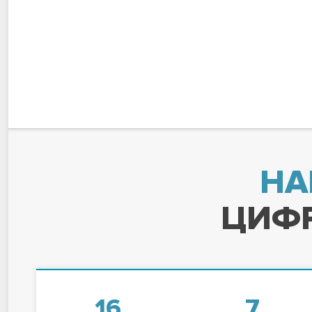
НА
ЦИФР
16
7