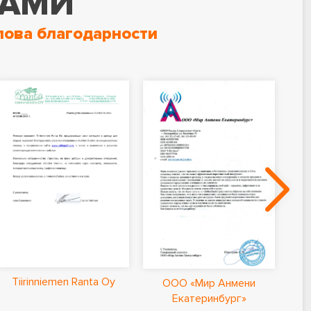
НАМИ
лова благодарности
Ла
Tiirinniemen Ranta Oy
ООО «Мир Анмени
Екатеринбург»