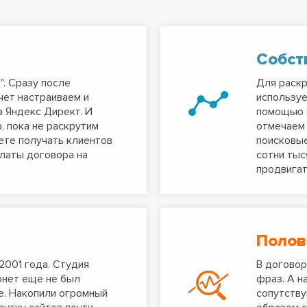
Собст
". Сразу после
Для раскр
чет настраиваем и
используе
 Яндекс Директ. И
помощью а
, пока не раскрутим
отмечаем 
аете получать клиентов
поисковые
платы договора на
сотни тыс
продвигат
Полов
2001 года. Студия
В договор
ернет еще не был
фраз. А н
е. Накопили огромный
сопутству