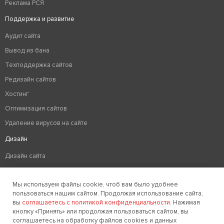
Реклама РСЯ
Поддержка и развитие
Аудит сайта
Вывод из бана
Техподдержка сайтов
Редизайн сайтов
Хостинг
Оптимизация сайтов
Удаление вирусов на сайте
Дизайн
Дизайн сайта
Разработка логотипа компании
Мы используем файлы cookie, чтоб вам было удобнее
Создание фирменного стиля
пользоваться нашим сайтом. Продолжая использование сайта,
+7 (922) 517-52-20
вы
соглашаетесь с политикой конфиденциальности
. Нажимая
кнопку «Принять» или продолжая пользоваться сайтом, вы
соглашаетесь на обработку файлов cookies и данных