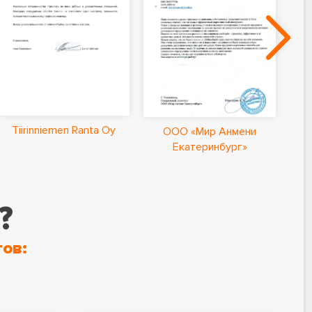
Ла
Tiirinniemen Ranta Oy
ООО «Мир Анмени
Екатеринбург»
?
ов: