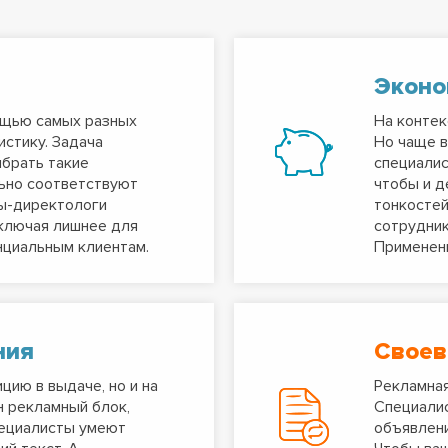
Эконо
ощью самых разных
На контек
истику. Задача
Но чаще в
ыбрать такие
специалис
ьно соответствуют
чтобы и д
ы-директологи
тонкостей
ключая лишнее для
сотрудник
нциальным клиентам.
Применени
ния
Своев
цию в выдаче, но и на
Рекламная
н рекламный блок,
Специали
пециалисты умеют
объявлени