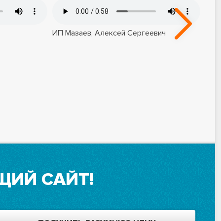
ИП Мазаев, Алексей Сергеевич
ООО
Евг
ЩИЙ САЙТ!