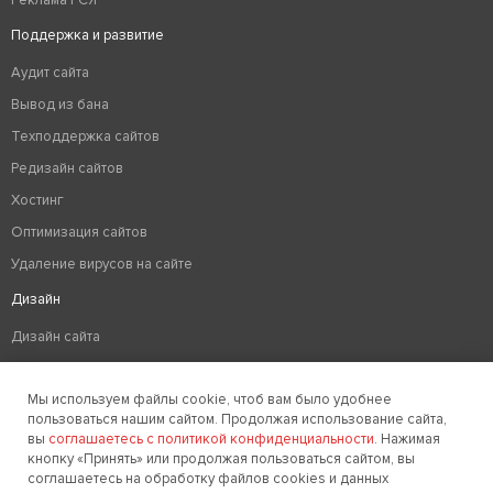
Реклама РСЯ
Поддержка и развитие
Аудит сайта
Вывод из бана
Техподдержка сайтов
Редизайн сайтов
Хостинг
Оптимизация сайтов
Удаление вирусов на сайте
Дизайн
Дизайн сайта
Разработка логотипа компании
Мы используем файлы cookie, чтоб вам было удобнее
Создание фирменного стиля
пользоваться нашим сайтом. Продолжая использование сайта,
вы
соглашаетесь с политикой конфиденциальности
. Нажимая
+7 (922) 517-52-20
кнопку «Принять» или продолжая пользоваться сайтом, вы
соглашаетесь на обработку файлов cookies и данных
Заказать звонок