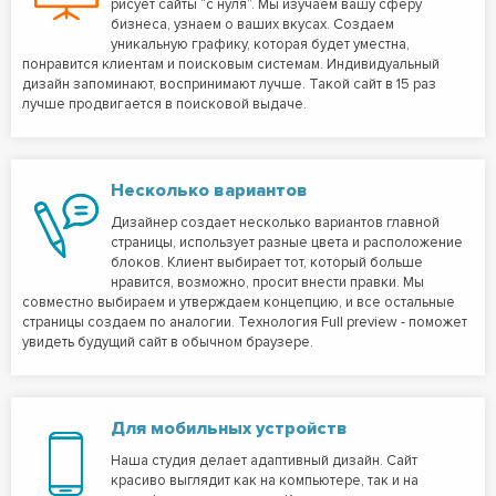
рисует сайты “с нуля”. Мы изучаем вашу сферу
бизнеса, узнаем о ваших вкусах. Создаем
уникальную графику, которая будет уместна,
понравится клиентам и поисковым системам. Индивидуальный
дизайн запоминают, воспринимают лучше. Такой сайт в 15 раз
лучше продвигается в поисковой выдаче.
Несколько вариантов
Дизайнер создает несколько вариантов главной
страницы, использует разные цвета и расположение
блоков. Клиент выбирает тот, который больше
нравится, возможно, просит внести правки. Мы
совместно выбираем и утверждаем концепцию, и все остальные
страницы создаем по аналогии. Технология Full preview - поможет
увидеть будущий сайт в обычном браузере.
Для мобильных устройств
Наша студия делает адаптивный дизайн. Сайт
красиво выглядит как на компьютере, так и на