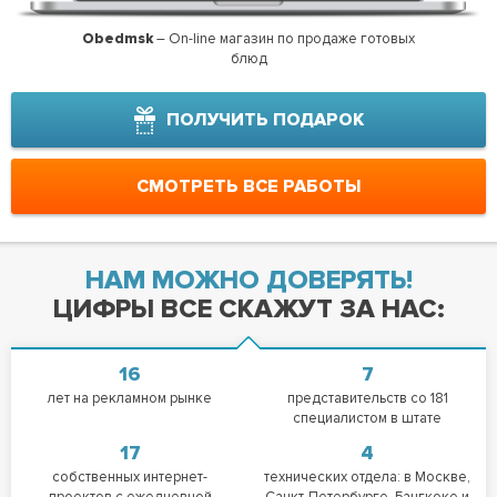
Obedmsk
– On-line магазин по продаже готовых
Ко
блюд
ПОЛУЧИТЬ ПОДАРОК
СМОТРЕТЬ ВСЕ РАБОТЫ
НАМ МОЖНО ДОВЕРЯТЬ!
ЦИФРЫ ВСЕ СКАЖУТ ЗА НАС:
16
7
лет на рекламном рынке
представительств со 181
специалистом в штате
17
4
собственных интернет-
технических отдела: в Москве,
проектов с ежедневной
Санкт-Петербурге, Бангкоке и