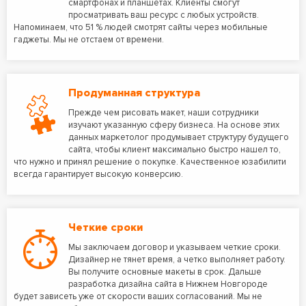
смартфонах и планшетах. Клиенты смогут
просматривать ваш ресурс с любых устройств.
Напоминаем, что 51 % людей смотрят сайты через мобильные
гаджеты. Мы не отстаем от времени.
Продуманная структура
Прежде чем рисовать макет, наши сотрудники
изучают указанную сферу бизнеса. На основе этих
данных маркетолог продумывает структуру будущего
сайта, чтобы клиент максимально быстро нашел то,
что нужно и принял решение о покупке. Качественное юзабилити
всегда гарантирует высокую конверсию.
Четкие сроки
Мы заключаем договор и указываем четкие сроки.
Дизайнер не тянет время, а четко выполняет работу.
Вы получите основные макеты в срок. Дальше
разработка дизайна сайта в Нижнем Новгороде
будет зависеть уже от скорости ваших согласований. Мы не