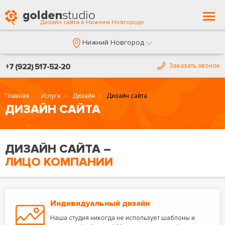
Togg
Дизайн сайта в Нижнем Новгороде
navi
Нижний Новгород
+7 (922) 517-52-20
Заказать звонок
Главная
Услуги
Дизайн
Дизайн сайта
ДИЗАЙН САЙТА
ДИЗАЙН САЙТА –
ЛИЦО КОМПАНИИ
Индивидуальный дизайн
Наша студия никогда не использует шаблоны и