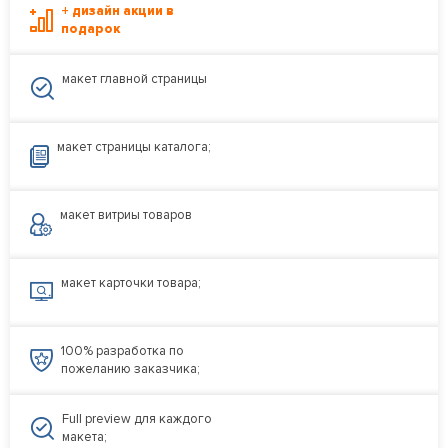
+ дизайн акции в
подарок
макет главной страницы
макет страницы каталога;
макет витриы товаров
макет карточки товара;
100% разработка по
пожеланию заказчика;
Full preview для каждого
макета;