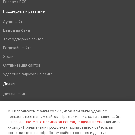
Реклама РСЯ
Поддержка и развитие
Аудит сайта
Вывод из бана
Техподдержка сайтов
Редизайн сайтов
Хостинг
Оптимизация сайтов
Удаление вирусов на сайте
Дизайн
Дизайн сайта
Разработка логотипа компании
Мы используем файлы cookie, чтоб вам было удобнее
Создание фирменного стиля
пользоваться нашим сайтом. Продолжая использование сайта,
+7 (922) 517-52-20
вы
соглашаетесь с политикой конфиденциальности
. Нажимая
кнопку «Принять» или продолжая пользоваться сайтом, вы
соглашаетесь на обработку файлов cookies и данных